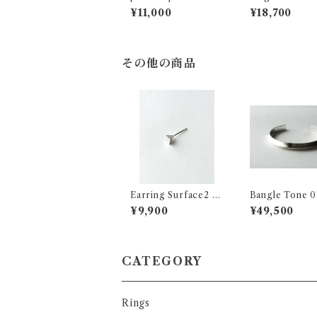
pearl Ring
¥11,000
¥18,700
その他の商品
Earring Surface2 -
Bangle Tone 0
Ground in the air -
¥9,900
¥49,500
CATEGORY
Rings