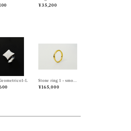
100
¥35,200
Geometrico1-L
Stone ring 1 - smoo
th K18YG
600
¥165,000