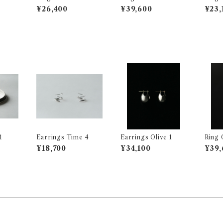
M
¥26,400
¥39,600
¥23,
1
Earrings Time 4
Earrings Olive 1
Ring 
¥18,700
¥34,100
¥39,