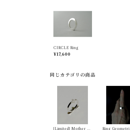
CIRCLE Ring
¥17,600
同じカテゴリの商品
[Limited] Mother of
Ring Geometri