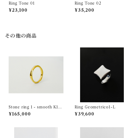
Ring Tone 01
Ring Tone 02
¥23,100
¥35,200
その他の商品
Stone ring 1 - smooth K18
Ring Geometrico1-L
YG
¥165,000
¥39,600