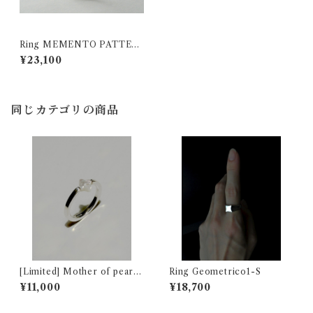
Ring MEMENTO PATTER
N. 3
¥23,100
同じカテゴリの商品
[Limited] Mother of pearl
Ring Geometrico1-S
Ring
¥11,000
¥18,700