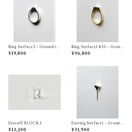
Ring Surface2 - Ground in
Ring Surface1 K10 - Groun
the air -
d in the air -
¥19,800
¥96,800
Earcuff BLOCK 1
Earring Surface1 - Ground
in the air -
¥13,200
¥31,900