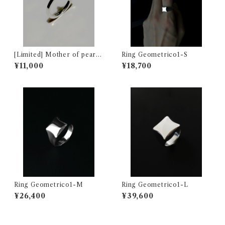
[Limited] Mother of pearl
Ring Geometrico1-S
Ring
¥11,000
¥18,700
Ring Geometrico1-M
Ring Geometrico1-L
¥26,400
¥39,600