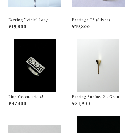
Earring 'Icicle' Long
Earrings TS (Silver)
¥19,800
¥19,800
Ring Geometrico5
Earring Surface2 - Ground
in the air -
¥37,400
¥31,900